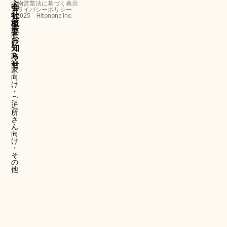
古物営業法に基づく表示
中
会
プライバシーポリシー
小
社
©2025 Hitonone Inc.
企
概
業
要
向
お
け
知
・
ら
政
治
せ
家
向
け
・
ご
近
所
さ
ん
向
け
・
そ
の
他