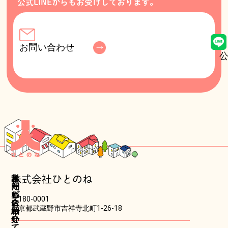
公式LINEからもお受けしております。
お問い合わせ
公
ホ
私
サ
お
株式会社ひとのね
ー
た
ー
問
ム
ち
ビ
い
〒180-0001
に
ス
合
東京都武蔵野市吉祥寺北町1-26-18
つ
紹
わ
い
介
せ
て
・