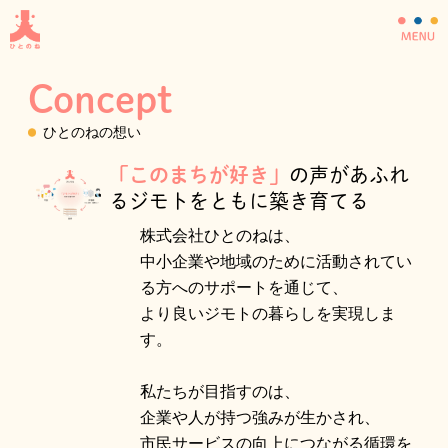
内
容
を
ス
Concept
キ
ッ
ひとのねの想い
プ
「このまちが好き」
の声があふれ
るジモトをともに築き育てる
株式会社ひとのねは、
中小企業や地域のために活動されてい
る方へのサポートを通じて、
より良いジモトの暮らしを実現しま
す。
私たちが目指すのは、
企業や人が持つ強みが生かされ、
市民サービスの向上につながる循環を