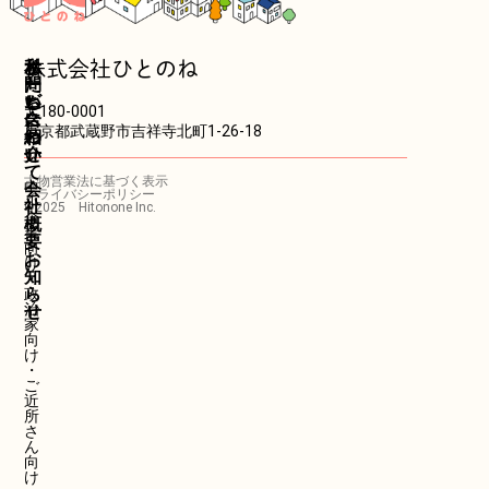
ホ
私
サ
お
株式会社ひとのね
ー
た
ー
問
ム
ち
ビ
い
〒180-0001
に
ス
合
東京都武蔵野市吉祥寺北町1-26-18
つ
紹
わ
い
介
せ
て
・
古物営業法に基づく表示
中
会
プライバシーポリシー
小
社
©2025 Hitonone Inc.
企
概
業
要
向
お
け
知
・
ら
政
治
せ
家
向
け
・
ご
近
所
さ
ん
向
け