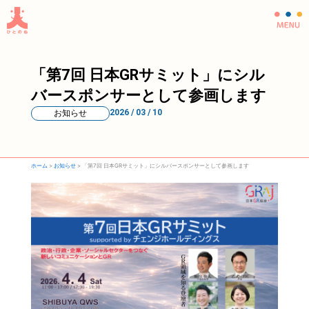
内
容
を
ス
「第7回 日本GRサミット」にシル
キ
ッ
バースポンサーとして参画します
プ
2026 / 03 / 10
お知らせ
ホーム
>
お知らせ
>
「第7回 日本GRサミット」にシルバースポンサーとして参画します