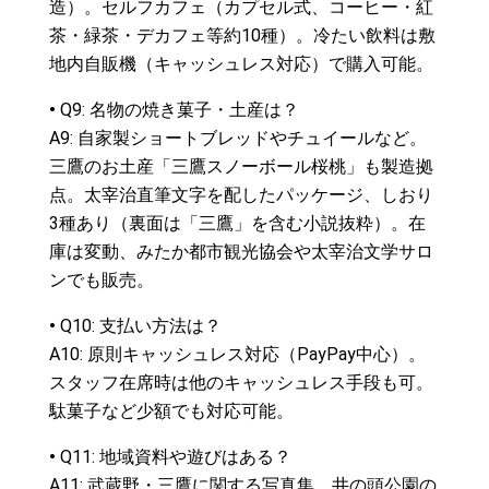
造）。セルフカフェ（カプセル式、コーヒー・紅
茶・緑茶・デカフェ等約10種）。冷たい飲料は敷
地内自販機（キャッシュレス対応）で購入可能。
•
Q9: 名物の焼き菓子・土産は？
A9: 自家製ショートブレッドやチュイールなど。
三鷹のお土産「三鷹スノーボール桜桃」も製造拠
点。太宰治直筆文字を配したパッケージ、しおり
3種あり（裏面は「三鷹」を含む小説抜粋）。在
庫は変動、みたか都市観光協会や太宰治文学サロ
ンでも販売。
•
Q10: 支払い方法は？
A10: 原則キャッシュレス対応（PayPay中心）。
スタッフ在席時は他のキャッシュレス手段も可。
駄菓子など少額でも対応可能。
•
Q11: 地域資料や遊びはある？
A11: 武蔵野・三鷹に関する写真集、井の頭公園の