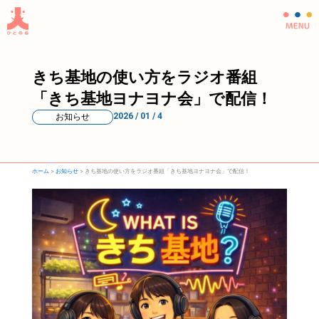
内
容
を
ス
きち基地の使い方をラジオ番組
キ
ッ
「きち基地ヨナヨナ会」で配信！
プ
2026 / 01 / 4
お知らせ
ホーム
>
お知らせ
>
きち基地の使い方をラジオ番組「きち基地ヨナヨナ会」で配信！