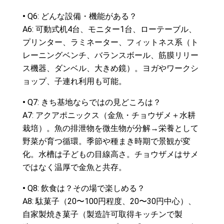
•
Q6: どんな設備・機能がある？
A6: 可動式机4台、モニター1台、ローテーブル、
プリンター、ラミネーター、フィットネス系（ト
レーニングベンチ、バランスボール、筋膜リリー
ス機器、ダンベル、大きめ鏡）。ヨガやワークシ
ョップ、子連れ利用も可能。
•
Q7: きち基地ならではの見どころは？
A7: アクアポニックス（金魚・チョウザメ＋水耕
栽培）。魚の排泄物を微生物が分解→栄養として
野菜が育つ循環。季節や種まき時期で景観が変
化。水槽は子どもの目線高さ。チョウザメはサメ
ではなく温厚で金魚と共存。
•
Q8: 飲食は？その場で楽しめる？
A8: 駄菓子（20〜100円程度、20〜30円中心）、
自家製焼き菓子（製造許可取得キッチンで製