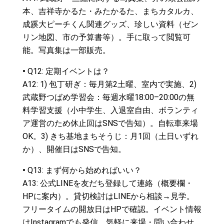
本、吉祥寺かるた・みたかるた、まちカタルカ、
成蹊大ピーチくん関連グッズ、珍しい資料（ゼン
リン地図、市の予算書等）。手に取って閲覧可
能。写真集は一部販売。
•
Q12: 定期イベントは？
A12: 1) 包丁研ぎ：毎月第2土曜、室内で実施、2)
武蔵野つばめ学習会：毎週水曜18:00–20:00の無
料学習支援（小中学生、入退室自由、ボランティ
ア運営のため休止回はSNSで告知）。自転車来場
OK。3) きち基地まちそうじ：月1回（土日いずれ
か）、開催日はSNSで告知。
•
Q13: まず何から始めればいい？
A13: 公式LINEを友だち登録して連絡（概要欄・
HPに案内）。貸切検討はLINEから相談→見学。
フリータイムの開放日はHPで確認。イベント情報
はInstagramでも発信。気軽に来場・問い合わせ