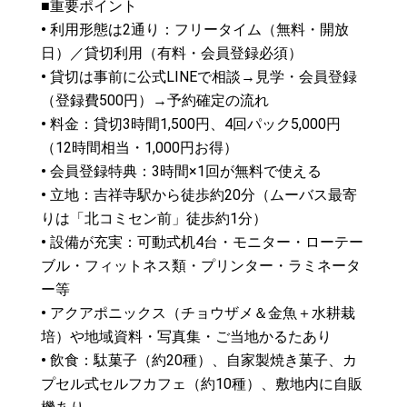
■重要ポイント
•
利用形態は2通り：フリータイム（無料・開放
日）／貸切利用（有料・会員登録必須）
•
貸切は事前に公式LINEで相談→見学・会員登録
（登録費500円）→予約確定の流れ
•
料金：貸切3時間1,500円、4回パック5,000円
（12時間相当・1,000円お得）
•
会員登録特典：3時間×1回が無料で使える
•
立地：吉祥寺駅から徒歩約20分（ムーバス最寄
りは「北コミセン前」徒歩約1分）
•
設備が充実：可動式机4台・モニター・ローテー
ブル・フィットネス類・プリンター・ラミネータ
ー等
•
アクアポニックス（チョウザメ＆金魚＋水耕栽
培）や地域資料・写真集・ご当地かるたあり
•
飲食：駄菓子（約20種）、自家製焼き菓子、カ
プセル式セルフカフェ（約10種）、敷地内に自販