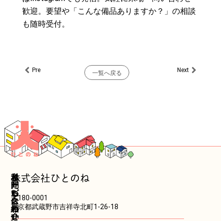
歓迎。要望や「こんな備品ありますか？」の相談
も随時受付。
Pre
Next
Prev
Next
一覧へ戻る
ホ
私
サ
お
株式会社ひとのね
ー
た
ー
問
ム
ち
ビ
い
〒180-0001
に
ス
合
東京都武蔵野市吉祥寺北町1-26-18
つ
紹
わ
い
介
せ